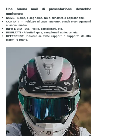
Una buona mail di presentazione dovrebbe
contenere:
NOME - Nome, e cognome. No nicknames o soprannomi.
CONTATTI - Indirizzo di casa, telefono, e-mail e collegamenti
ai social media.
INFO E BIO - Età, livello, campionati, etc.
RISULTATI - Risultati gare, campionati athletics, etc.
REFERENCE: Indicare se avete rapporti o supporto da altri
marchi o brand.